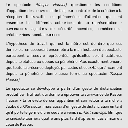
Le spectacle
(Kaspar Hauser)
questionne les conditions
d
’
apparition des oeuvres et de fait, leur contexte, de la création à la
ré
ception.
Il travaille ces phénom
è
nes d’attention qui lient
ensemble les différents acteur.ice.s de la représentation -
ouvr.eur.se.s. agent.e.s de sécurité
incendies, com
édien.ne.s,
créat.eur.rices. spectat.eur.rices.
L'hypothèse de travail qui est la nôtre est de dire que ces
dernier.e.s, en coopérant ensemble à la manifestation du spectacle,
participent à l’oeuvre représentée, qu’ils.elles soient actifs
·
ves
depuis le plateau ou depuis sa périphérie. Plus exactement encore,
que toute la présence déployée par celles et ceux-là qui l
’
incarnent
depuis la périphérie, donne aussi forme au spectacle:
(Kaspar
Hauser)
.
Le spectacle se développe à partir d'un geste de distanciation
produit par Truffaut, qui donne à éprouver la survivance de Kaspar
Hauser - la brièveté de son apparition et son retour à la niche à
l’aube du XIXe siècle ; mais aussi d’un geste de distanciation en tant
qu’il porte le germe d’une oeuvre à venir,
l’Enfant sauvage
, film que
le cinéaste tournera quatre ans plus tard d’après un cas similaire à
celui de Kaspar.