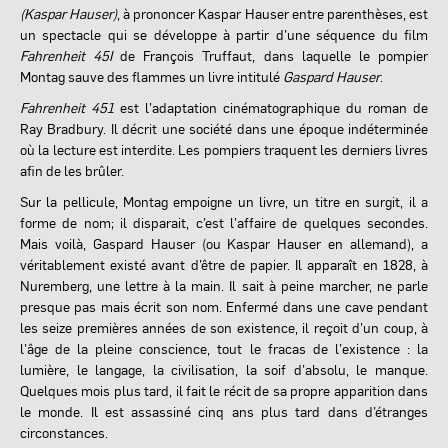
(Kaspar Hauser)
, à prononcer Kaspar Hauser entre parenthèses, est
un spectacle qui se développe à
partir d
’
une séquence du film
Fahrenheit 45I
de François Truffaut, dans laquelle le pompier
Montag sauve des flammes un livre intitulé
Gaspard Hauser
.
Fahrenheit 451
est l’adaptation cinématographique du roman de
Ray Bradbury. Il décrit une société dans une époque indéterminée
où la lecture est interdite. Les pompiers traquent les derniers livres
afin de les brûler.
Sur la pellicule, Montag empoigne un livre, un titre en surgit, il a
forme de nom; il disparait, c’est l’affaire de quelques secondes.
Mais voilà,
Gaspard Hauser
(ou
Kaspar Hauser
en allemand), a
véritablement existé avant d’être de papier. Il apparaît en 1828, à
Nuremberg, une lettre à la main. Il sait à peine marcher, ne parle
presque pas mais écrit son nom. Enfermé dans une cave pendant
les seize premi
è
res années de son existence, il reçoit d
’
un coup, à
l’âge de la pleine conscience, tout le fracas de l
’
existence : la
lumi
è
re, le langage, la civilisation, la soif d
’
absolu, le manque.
Quelques mois plus tard, il fait le récit de sa propre apparition dans
le monde. Il est assassiné cinq ans plus tard dans d’étranges
circonstances.