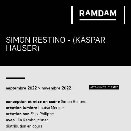
SIMON RESTINO - (KASPAR
HAUSER)
septembre 2022 > novembre 2022
ARTS-VIVANTS - THÉÂTRE
conception et mise en scène
Simon Restino
création lumière
Louisa Mercier
création son
Félix Philippe
avec
Lila Kambouchner
distribution en cours