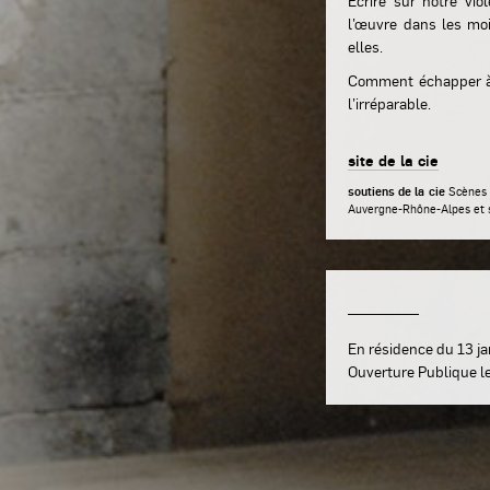
Ecrire sur notre vio
l’œuvre dans les moi
elles.
Comment échapper à 
l’irréparable.
site de la cie
soutiens de la cie
Scènes e
Auvergne-Rhône-Alpes et s
En résidence du 13 ja
Ouverture Publique le 