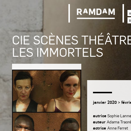
A
R
CIE SCÈNES THÉÂTRE
LES IMMORTELS
janvier 2020 > févr
autrice
Sophie Lann
auteur
Adama Traor
actrice
Anne Ferret