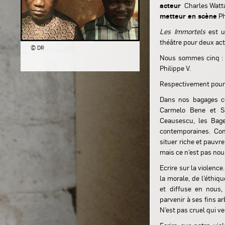
acteur
Charles Watt
metteur en scène
Ph
Les Immortels
est u
théâtre pour deux ac
© DR
Nous sommes cinq : S
Philippe V.
Respectivement pour l
Dans nos bagages co
Carmelo Bene et S
Ceausescu, les Bage
contemporaines. Co
situer riche et pauvre,
mais ce n’est pas nous
Ecrire sur la violenc
la morale, de l’éthi
et diffuse en nous,
parvenir à ses fins ar
N’est pas cruel qui v