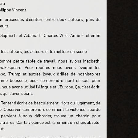
ara
ilippe Vincent
n processus d’écriture entre deux auteurs, puis de
teurs.
ophie L. et Adama T., Charles W. et Anne F. et enfin
es auteurs, les acteurs et le metteur en scène.
mme petite table de travail, nous avions Macbeth,
hakespeare. Pour repères nous avons évoqué les
bo, Trump et autres joyeux drilles de noshistoires
mme boussole, pour comprendre nord et sud, pour
 nous avons utilisé l’Afrique et l’Europe. Ça, c’est écrit,
 qui l’avons écrit.
e. Tenter d’écrire ce basculement. Hors du jugement, de
que. Observer, comprendre comment la violence, sourde
 parvient à nous déborder, trouve un chemin pour
bitraires. Car la violence est rarement un choix absolu.
eut.