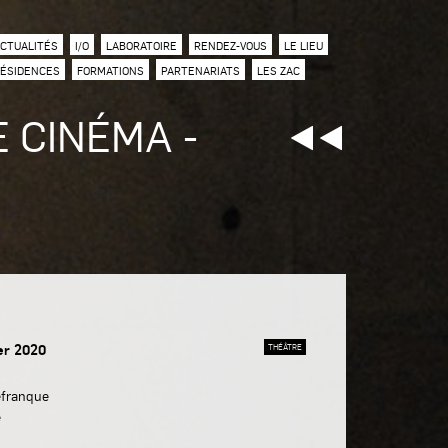
CTUALITÉS
I/O
LABORATOIRE
RENDEZ-VOUS
LE LIEU
ÉSIDENCES
FORMATIONS
PARTENARIATS
LES ZAC
 CINÉMA -
ier 2020
THÉÂTRE
efranque
é