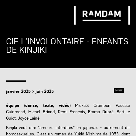
CIE L'INVOLONTAIRE - ENFANTS
DE KINJIKI
janvier 2025 > juin 2025
DANSE
équipe (danse, texte, vidéo)
Mickaël Crampon, Pascale
Guirimand, Michel Briand, Rémi François, Emma Dupré, Bertille
Guiot, Joyce Lainé.
Kinjiki veut dire "amours interdites" en japonais - autrement dit
homosexuelles. C'est un roman de Yukiô Mishima de 1953, dont