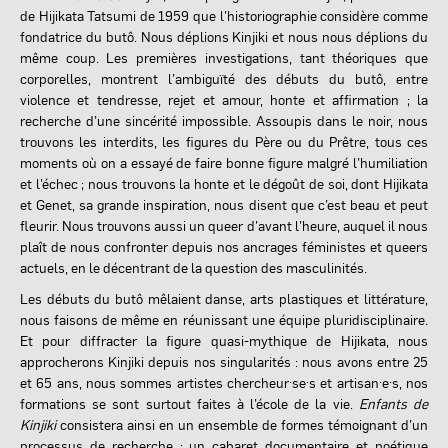
de Hijikata Tatsumi de 1959 que l’historiographie considère comme
fondatrice du butô. Nous déplions Kinjiki et nous nous déplions du
même coup. Les premières investigations, tant théoriques que
corporelles, montrent l’ambiguïté des débuts du butô, entre
violence et tendresse, rejet et amour, honte et affirmation ; la
recherche d’une sincérité impossible. Assoupis dans le noir, nous
trouvons les interdits, les figures du Père ou du Prêtre, tous ces
moments où on a essayé de faire bonne figure malgré l’humiliation
et l’échec ; nous trouvons la honte et le dégoût de soi, dont Hijikata
et Genet, sa grande inspiration, nous disent que c’est beau et peut
fleurir. Nous trouvons aussi un queer d’avant l’heure, auquel il nous
plaît de nous confronter depuis nos ancrages féministes et queers
actuels, en le décentrant de la question des masculinités.
Les débuts du butô mêlaient danse, arts plastiques et littérature,
nous faisons de même en réunissant une équipe pluridisciplinaire.
Et pour diffracter la figure quasi-mythique de Hijikata, nous
approcherons Kinjiki depuis nos singularités : nous avons entre 25
et 65 ans, nous sommes artistes chercheur·se·s et artisan·e·s, nos
formations se sont surtout faites à l’école de la vie.
Enfants de
Kinjiki
consistera ainsi en un ensemble de formes témoignant d’un
processus de recherche : un cabaret documentaire et poétique