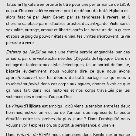
Tatsumi Hijikata a emprunté le titre pour une performance de 1959,
aujourd’hui considérée comme point de départ du butô. Hijikata est
alors fasciné par Jean Genet, par sa tendresse à revers, et il
cherche sa place parmi d’autres artistes d’avant-garde. Violence et
sexualité, outrage, amour et liberté, après les horreurs de la guerre
et sous le joug du pouvoir états-unien, les limites s’éprouvent, la vie
persiste à vivre.
Enfants de Kinjiki
se veut une fratrie-sororie engendrée par ces
amours, par une visite acharnée des (d)égoûts de l’époque. Dans un
collage de tableaux aux styles éclectiques, tel un portait de famille,
bâtarde évidemment, nous voulons dire ce que nous avons
appris/découvert sur les débuts du butô, partager ce qui nous a
touché/ému/avivé dans ces corps aux aguets, donner à voir ce que
ça nous fait, dans nos histoires et nos corps travaillés par les
violences des mondes d’aujourd’hui.
Le
Kinjiki
d’Hijikata est ambigu : d’où vient la tension entre les deux
hommes, est-ce un viol ou de l’amour, que représente la poule
étouffée entre les jambes du plus jeune ? Dans l’ambiguïté nous
voulons voir l’expression, ou plutôt la persistance, d’une vie.
Dans
Enfants de Kinjiki
, nous plongeons dans Kinjiki, performance