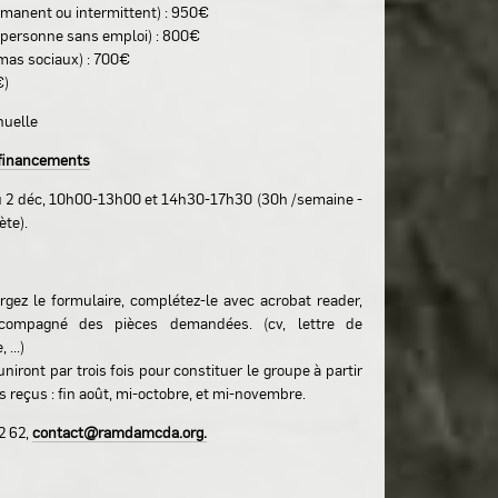
ermanent ou intermittent) : 950€
t, personne sans emploi) : 800€
imas sociaux) : 700€
€)
nuelle
r financements
u 2 déc, 10h00-13h00 et 14h30-17h30 (30h /semaine -
te).
gez le formulaire, complétez-le avec acrobat reader,
compagné des pièces demandées. (cv, lettre de
 ...)
niront par trois fois pour constituer le groupe à partir
 reçus : fin août, mi-octobre, et mi-novembre.
2 62,
contact@ramdamcda.org.