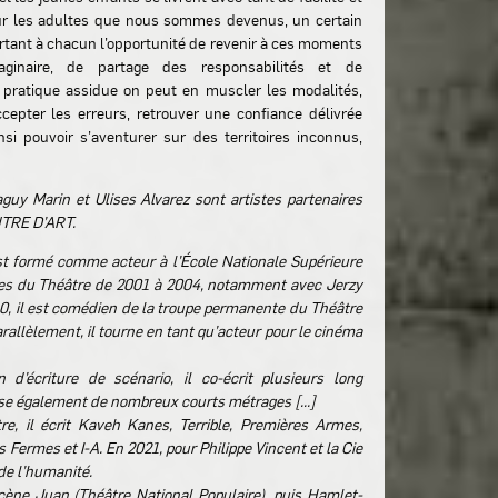
ur les adultes que nous sommes devenus, un certain
rtant à chacun l’opportunité de revenir à ces moments
maginaire, de partage des responsabilités et de
 pratique assidue on peut en muscler les modalités,
ccepter les erreurs, retrouver une confiance délivrée
si pouvoir s’aventurer sur des territoires inconnus,
y Marin et Ulises Alvarez sont artistes partenaires
TRE D’ART.
st formé comme acteur à l’École Nationale Supérieure
ues du Théâtre de 2001 à 2004, notamment avec Jerzy
0, il est comédien de la troupe permanente du Théâtre
arallèlement, il tourne en tant qu’acteur pour le cinéma
 d’écriture de scénario, il co-écrit plusieurs long
lise également de nombreux courts métrages [...]
re, il écrit Kaveh Kanes, Terrible, Premières Armes,
 Fermes et I-A. En 2021, pour Philippe Vincent et la Cie
 de l’humanité.
cène Juan (Théâtre National Populaire), puis Hamlet-