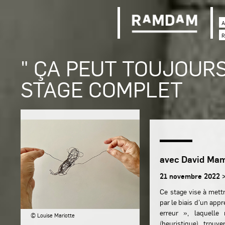
A
R
" ÇA PEUT TOUJOURS 
STAGE COMPLET
avec David Mam
21 novembre 2022 
Ce stage vise à mettr
par le biais d’un app
erreur », laquelle 
© Louise Mariotte
(heuristique), trouv