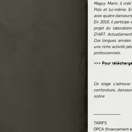
Maguy Marin, il créé
Polo et lui-même. En
avec quatre danseurs
En 2016, il participe 
projet du laborato
D'ART. Actuellement 
Ces longues années d
une riche activité p
professionnels.
>>>
Pour télécharg
Ce stage s’adresse 
confondues, danseur
scène
_____________
TARIFS
OPCA (financement af