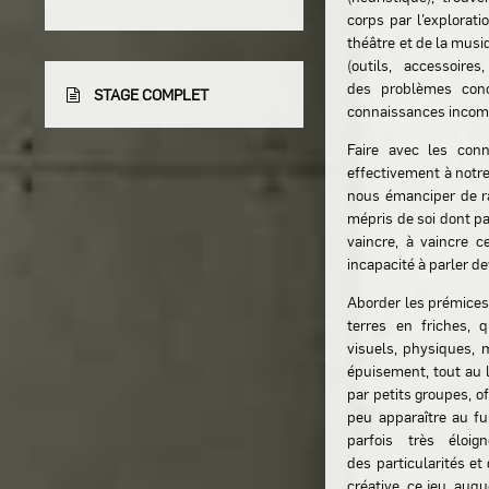
corps par l’explorati
théâtre et de la musi
(outils, accessoire
des problèmes conc
STAGE COMPLET
connaissances incom
Faire avec les conn
effectivement à notre
nous émanciper de ra
mépris de soi dont p
vaincre, à vaincre c
incapacité à parler de
Aborder les prémices 
terres en friches, 
visuels, physiques, 
épuisement, tout au 
par petits groupes, o
peu apparaître au fu
parfois très éloi
des particularités et
créative, ce jeu, auqu