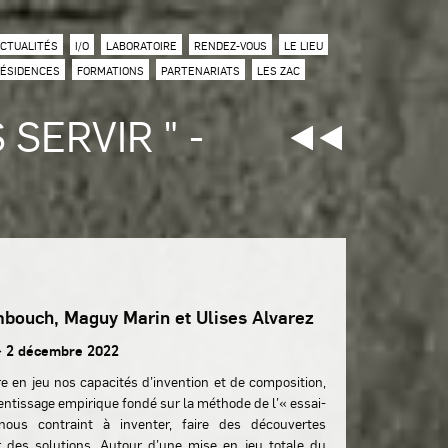
CTUALITÉS
I/O
LABORATOIRE
RENDEZ-VOUS
LE LIEU
ÉSIDENCES
FORMATIONS
PARTENARIATS
LES ZAC
SERVIR " -
bouch, Maguy Marin et Ulises Alvarez
> 2 décembre 2022
e en jeu nos capacités d’invention et de composition,
rentissage empirique fondé sur la méthode de l’« essai-
nous contraint à inventer, faire des découvertes
er des solutions. Autour d’une mise en jeu totale du