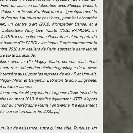
oint du Jour) en collaboration avec Philippe Vincent.
ollabore sur le solo Kutabuk, dont il signe également la
l’un des neuf auteurs de passion(s), premier Laboratoire
M, un centre d’art (2016, Montpellier Danse) et à
nd Laboratoire, Nuaj Live Tribute (2016, RAMDAM, un
 à 2019, il est également collaborateur et interprète du
ontvianne (Cie PARC) avec lequel il crée notamment la
bre 2018 aux Ateliers de Paris, spectacle dans lequel
ropre texte Sarabande.
labore avec la Cie Maguy Marin, comme réalisateur
m nocturnes, adaptation cinématographique de la pièce
terprète aussi pour les reprises de May B et Umwelt.
 Maguy Marin et Benjamin Lebreton le solo Singspiele,
 et créateur sonore.
e documentaire Maguy Marin L’Urgence d’Agir (prix de la
 salles en mars 2019. Il réalise également JOTR, d’après
 roof du chorégraphe Pierre Pontvianne. Il a également
 », qui sort en salles fin 2020.
[...]
 un lieu de naissance, autre qu’une ville. Toulouse. Un