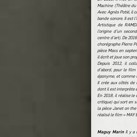
Machine (Théâtre du P
Avec Agnès Potié, il c
bande sonore. Il est 
Artistique de RAMDA
l’origine d’un seco
centre d’art). De 2016
chorégraphe Pierre P
pièce Mass en septem
il écrit et joue son p
Depuis 2012, il col
d’abord, pour le fil
éponyme, et comme in
Il crée aux côtés de
dont il est interprète
En 2018, il réalise l
critique) qui sort en
la pièce Janet on the
réalisé le film « MAY B
Maguy Marin
Il y a