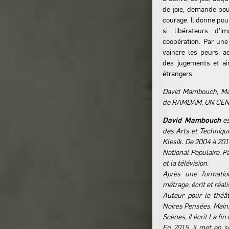
de joie, demande po
courage. Il donne pou
si libérateurs d’i
coopération. Par une
vaincre les peurs, a
des jugements et ain
étrangers.
David Mambouch, Magu
de RAMDAM, UN CEN
David Mambouch
e
des Arts et Techniq
Klesik. De 2004 à 201
National Populaire. P
et la télévision.
Après une formation
métrage, écrit et réa
Auteur pour le théât
Noires Pensées, Mains
Scènes, il écrit La fin
En 2015, il met en s