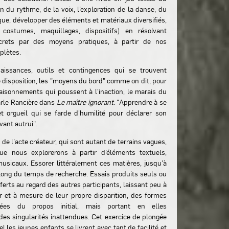
on du rythme, de la voix, l’exploration de la danse, du
que, développer des éléments et matériaux diversifiés,
s, costumes, maquillages, dispositifs) en résolvant
rets par des moyens pratiques, à partir de nos
plètes.
aissances, outils et contingences qui se trouvent
 disposition, les "moyens du bord" comme on dit, pour
isonnements qui poussent à l'inaction, le marais du
arle Rancière dans
Le maître ignorant
. "Apprendre à se
et orgueil qui se farde d'humilité pour déclarer son
vant autrui".
de l’acte créateur, qui sont autant de terrains vagues,
que nous explorerons à partir d’éléments textuels,
musicaux. Essorer littéralement ces matières, jusqu’à
long du temps de recherche. Essais produits seuls ou
fferts au regard des autres participants, laissant peu à
r et à mesure de leur propre disparition, des formes
gnées du propos initial, mais portant en elles
 des singularités inattendues. Cet exercice de plongée
el les jeunes enfants se livrent avec tant de facilité et