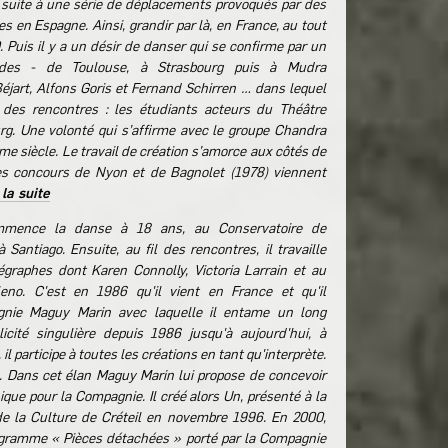
suite à une série de déplacements provoqués par des
 en Espagne. Ainsi, grandir par là, en France, au tout
Puis il y a un désir de danser qui se confirme par un
udes - de Toulouse, à Strasbourg puis à Mudra
éjart, Alfons Goris et Fernand Schirren … dans lequel
 des rencontres : les étudiants acteurs du Théâtre
rg. Une volonté qui s’affirme avec le groupe Chandra
me siècle. Le travail de création s’amorce aux côtés de
es concours de Nyon et de Bagnolet (1978) viennent
 la suite
ence la danse à 18 ans, au Conservatoire de
à Santiago. Ensuite, au fil des rencontres, il travaille
égraphes dont Karen Connolly, Victoria Larrain et au
leno. C'est en 1986 qu'il vient en France et qu'il
gnie Maguy Marin avec laquelle il entame un long
icité singulière depuis 1986 jusqu'à aujourd'hui, à
, il participe à toutes les créations en tant qu'interprète.
s. Dans cet élan Maguy Marin lui propose de concevoir
que pour la Compagnie. Il créé alors Un, présenté à la
de la Culture de Créteil en novembre 1996. En 2000,
ogramme « Pièces détachées » porté par la Compagnie