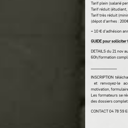
Tarif plein (salarié p
Tarif réduit (étudian
Tarif très réduit (min
(dépot d'arrhes : 200
+ 10 € d'adhésion an
GUIDE pour sollicite
DETAILS du 21 nov a
60h/formation complè
_____________
INSCRIPTION téléchar
et renvoyez-le ac
motivation, formulaire,
Les formateurs se réu
des dossiers complets
CONTACT 04 78 59 6