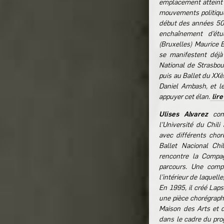
emplacement atteint 
mouvements politiques
début des années 50. 
enchaînement d’ét
(Bruxelles) Maurice B
se manifestent déjà
National de Strasbou
puis au Ballet du XXè
Daniel Ambash, et l
appuyer cet élan.
lire
Ulises Alvarez
comm
l'Université du Chili 
avec différents chor
Ballet Nacional Chi
rencontre la Compa
parcours. Une compl
l’intérieur de laquelle
En 1995, il créé Lap
une pièce chorégraphi
Maison des Arts et 
dans le cadre du pr